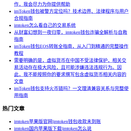
作，我会尽力为你提供帮助
imToken钱包被警方定位吗？技术边界、法律程序与用户
合规指南
imtoken怎么看自己的交易系统
从财富幻想到一夜归零，imtoken钱包诈骗全解析与自救
指南
imToken钱包EOS转账全指南，从入门到精通的完整操作
教程
需要明确的是，虚拟货币在中国不受法律保护，相关交
易活动存在极大风险，且可能涉嫌违法违规行为。因
此，我不能按照你的要求撰写包含虚拟货币相关内容的
文章
imToken钱包支持火币链吗？一文理清兼容关系与完整使
用指南
热门文章
imtoken苹果版官网|imtoken钱包收款未到账
imtoken国内苹果版下载|imtoken怎么说