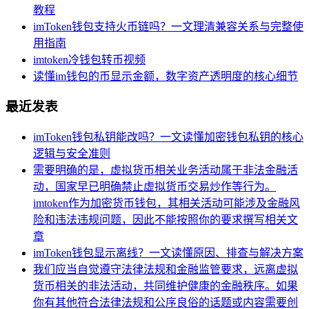
教程
imToken钱包支持火币链吗？一文理清兼容关系与完整使
用指南
imtoken冷钱包转币视频
读懂im钱包的币显示金额，数字资产透明度的核心细节
最近发表
imToken钱包私钥能改吗？一文读懂加密钱包私钥的核心
逻辑与安全准则
需要明确的是，虚拟货币相关业务活动属于非法金融活
动，国家早已明确禁止虚拟货币交易炒作等行为。
imtoken作为加密货币钱包，其相关活动可能涉及金融风
险和违法违规问题，因此不能按照你的要求撰写相关文
章
imToken钱包显示离线？一文读懂原因、排查与解决方案
我们应当自觉遵守法律法规和金融监管要求，远离虚拟
货币相关的非法活动，共同维护健康的金融秩序。如果
你有其他符合法律法规和公序良俗的话题或内容需要创