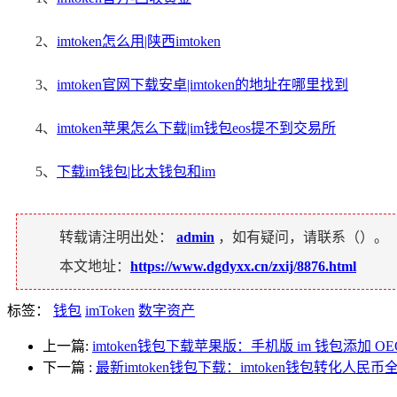
2、
imtoken怎么用|陕西imtoken
3、
imtoken官网下载安卓|imtoken的地址在哪里找到
4、
imtoken苹果怎么下载|im钱包eos提不到交易所
5、
下载im钱包|比太钱包和im
转载请注明出处：
admin
，如有疑问，请联系（
）。
本文地址：
https://www.dgdyxx.cn/zxij/8876.html
标签：
钱包
imToken
数字资产
上一篇:
imtoken钱包下载苹果版：手机版 im 钱包添加 O
下一篇
:
最新imtoken钱包下载：imtoken钱包转化人民币