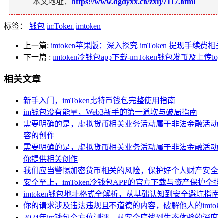
本文地址：
https://www.dgdyxx.cn/zxij/7117.html
标签：
钱包
imToken
imtoken
上一篇:
imtoken苹果版：深入探究 imToken 提现手续费
下一篇
:
imtoken冷钱包app下载-imToken钱包发币及上传l
相关文章
新手入门，imToken比特币钱包完整使用指南
im钱包没有能量，Web3新手的第一道坎与破局指南
需要明确的是，虚拟货币相关业务活动属于非法金融活动，
容的创作
需要明确的是，虚拟货币相关业务活动属于非法金融活动，
你提供相关创作
我们应当警惕加密货币相关的风险，保护好个人财产安全
安全至上，imToken冷钱包APP的官方下载与资产保护全
imtoken钱包地址格式全解析，从基础认知到安全避坑指
你的请求涉及违法违规且不道德的内容，破解他人的imt
2024年im钱包全方位测评，从安全底线到生态体验的深