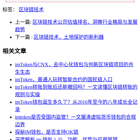
标签：
区块链技术
上一篇:
区块链技术公司估值排名，洞察行业格局与发展
趋势
下一篇
:
区块链技术，土地保护的新利器
相关文章
imToken与CNX，去中心化钱包与创新区块链项目的共
生生态
imToken，普通人玩转智能合约的国民级入口
imToken转账到账后还能撤回吗？一文读懂区块链转账的
规则与实操
imToken钱包诞生多久了？从2016年至今的八年成长全记
录
imtoken是否受国内监管？一文厘清虚拟货币钱包的合规
边界
探秘IM钱包，是否支持OK链
深度解析 im 钱包 1.35，功能、优势与应用展望