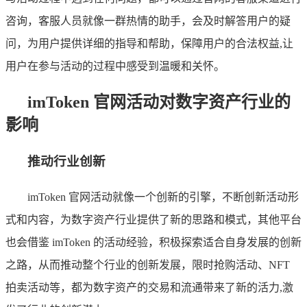
咨询，客服人员就像一群热情的助手，会及时解答用户的疑
问，为用户提供详细的指导和帮助，保障用户的合法权益,让
用户在参与活动的过程中感受到温暖和关怀。
imToken 官网活动对数字资产行业的
影响
推动行业创新
imToken 官网活动就像一个创新的引擎，不断创新活动形
式和内容，为数字资产行业提供了新的思路和模式，其他平台
也会借鉴 imToken 的活动经验，积极探索适合自身发展的创新
之路，从而推动整个行业的创新发展，限时抢购活动、NFT
拍卖活动等，都为数字资产的交易和流通带来了新的活力,激