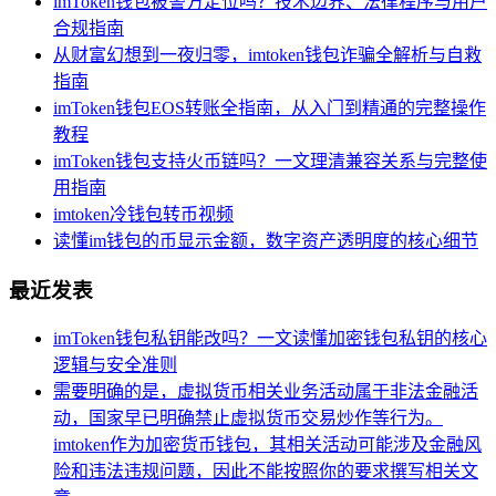
imToken钱包被警方定位吗？技术边界、法律程序与用户
合规指南
从财富幻想到一夜归零，imtoken钱包诈骗全解析与自救
指南
imToken钱包EOS转账全指南，从入门到精通的完整操作
教程
imToken钱包支持火币链吗？一文理清兼容关系与完整使
用指南
imtoken冷钱包转币视频
读懂im钱包的币显示金额，数字资产透明度的核心细节
最近发表
imToken钱包私钥能改吗？一文读懂加密钱包私钥的核心
逻辑与安全准则
需要明确的是，虚拟货币相关业务活动属于非法金融活
动，国家早已明确禁止虚拟货币交易炒作等行为。
imtoken作为加密货币钱包，其相关活动可能涉及金融风
险和违法违规问题，因此不能按照你的要求撰写相关文