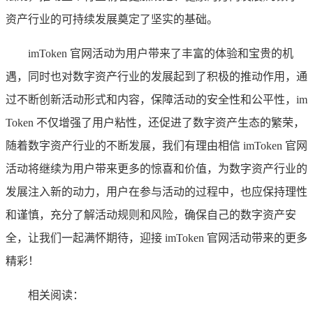
资产行业的可持续发展奠定了坚实的基础。
imToken 官网活动为用户带来了丰富的体验和宝贵的机
遇，同时也对数字资产行业的发展起到了积极的推动作用，通
过不断创新活动形式和内容，保障活动的安全性和公平性，im
Token 不仅增强了用户粘性，还促进了数字资产生态的繁荣，
随着数字资产行业的不断发展，我们有理由相信 imToken 官网
活动将继续为用户带来更多的惊喜和价值，为数字资产行业的
发展注入新的动力，用户在参与活动的过程中，也应保持理性
和谨慎，充分了解活动规则和风险，确保自己的数字资产安
全，让我们一起满怀期待，迎接 imToken 官网活动带来的更多
精彩！
相关阅读：