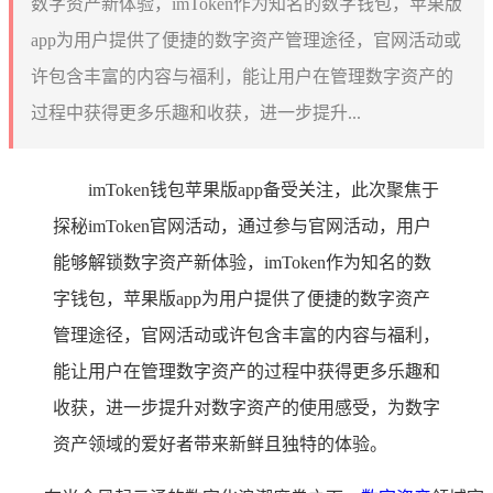
数字资产新体验，imToken作为知名的数字钱包，苹果版
app为用户提供了便捷的数字资产管理途径，官网活动或
许包含丰富的内容与福利，能让用户在管理数字资产的
过程中获得更多乐趣和收获，进一步提升...
imToken钱包苹果版app备受关注，此次聚焦于
探秘imToken官网活动，通过参与官网活动，用户
能够解锁数字资产新体验，imToken作为知名的数
字钱包，苹果版app为用户提供了便捷的数字资产
管理途径，官网活动或许包含丰富的内容与福利，
能让用户在管理数字资产的过程中获得更多乐趣和
收获，进一步提升对数字资产的使用感受，为数字
资产领域的爱好者带来新鲜且独特的体验。