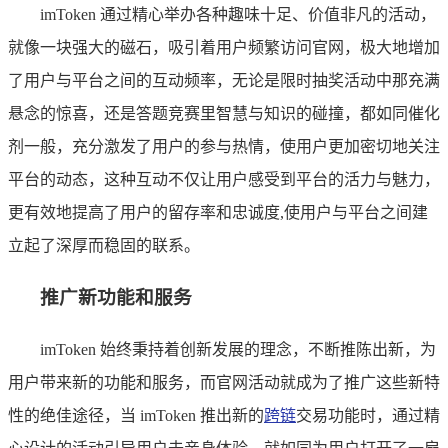
imToken 通过精心举办各种趣味十足、价值非凡的活动，
就像一块强大的磁石，吸引着用户频繁访问官网，极大地增加
了用户与平台之间的互动频率，无论是限时抽奖活动中那充满
悬念的惊喜，还是答题竞赛里智慧与知识的碰撞，都如同催化
剂一般，充分激发了用户的参与热情，使用户更加密切地关注
平台的动态，这种互动不仅让用户感受到平台的活力与魅力，
更有效地提高了用户的留存率和忠诚度,使用户与平台之间建
立起了深厚而稳固的联系。
推广新功能和服务
imToken 始终秉持着创新发展的理念，不断推陈出新，为
用户带来新的功能和服务，而官网活动就成为了推广这些新特
性的绝佳途径，当 imToken 推出新的
跨链
交易功能时，通过精