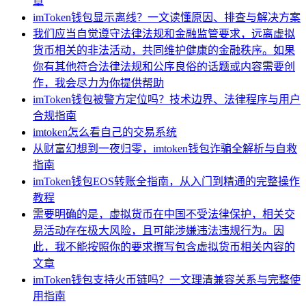
章
imToken钱包显示离线？一文读懂原因、排查与解决方案
我们应当自觉遵守法律法规和金融监管要求，远离虚拟
货币相关的非法活动，共同维护健康的金融秩序。如果
你有其他符合法律法规和公序良俗的话题或内容需要创
作，我会尽力为你提供帮助
imToken钱包被警方定位吗？技术边界、法律程序与用户
合规指南
imtoken怎么看自己的交易系统
从财富幻想到一夜归零，imtoken钱包诈骗全解析与自救
指南
imToken钱包EOS转账全指南，从入门到精通的完整操作
教程
需要明确的是，虚拟货币在中国不受法律保护，相关交
易活动存在极大风险，且可能涉嫌违法违规行为。因
此，我不能按照你的要求撰写包含虚拟货币相关内容的
文章
imToken钱包支持火币链吗？一文理清兼容关系与完整使
用指南