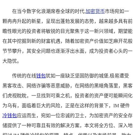
在当今数字化浪潮席卷全球的时代,
加密货币
市场宛如一
颗冉冉升起的新星，呈现出蓬勃发展的态势，越来越多具有前
瞻性眼光的投资者将敏锐的目光聚焦于这一新兴领域，期望能
在其中挖掘到新的财富机遇，随着加密资产价值如芝麻开花般
节节攀升，其安全问题也逐渐浮出水面，成为投资者心头的一
大隐忧。
传统的在线
钱包
犹如一座缺乏坚固防御的城堡,极易遭受
黑客攻击、网络诈骗等恶意威胁，在网络的黑暗角落里，黑客
们虎视眈眈，一旦找到可乘之机，投资者的资产便可能瞬间化
为乌有，面临着巨大的风险，正是在这样的背景下，IM 硬件
冷钱包
应运而生，宛如一位忠诚的卫士，为加密资产的安全存
储提供了一种可靠且有效的解决方案，本文将全方位、深入地