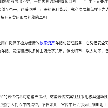
繁星般层出不穷，一句极具诱惑的宣传口号——“imToken 
与者纷至沓来，这看似唾手可得的福利背后，究竟隐匿着怎样不为
象，揭开其背后那层神秘的真相。
大用户提供了极为便捷的
数字资产
存储与管理服务，它凭借安全
够轻松地存储、发送和接收多种主流数字货币，像比特币、以太坊等
。
费送币”的宣传信息可谓铺天盖地，这些宣传文案往往采用极具煽动性的
点燃了人们心中的渴望，不仅如此，宣传中还会事无巨细地附上详细的