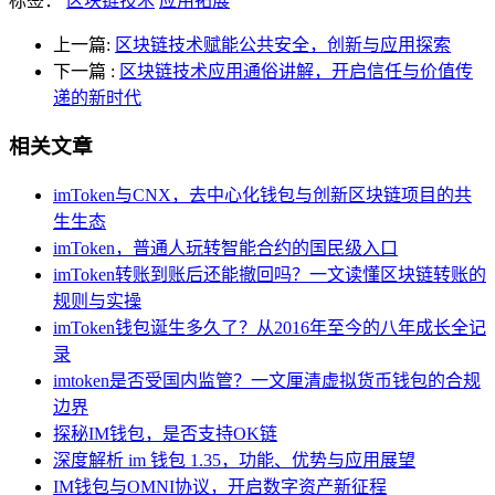
标签：
区块链技术
应用拓展
上一篇:
区块链技术赋能公共安全，创新与应用探索
下一篇
:
区块链技术应用通俗讲解，开启信任与价值传
递的新时代
相关文章
imToken与CNX，去中心化钱包与创新区块链项目的共
生生态
imToken，普通人玩转智能合约的国民级入口
imToken转账到账后还能撤回吗？一文读懂区块链转账的
规则与实操
imToken钱包诞生多久了？从2016年至今的八年成长全记
录
imtoken是否受国内监管？一文厘清虚拟货币钱包的合规
边界
探秘IM钱包，是否支持OK链
深度解析 im 钱包 1.35，功能、优势与应用展望
IM钱包与OMNI协议，开启数字资产新征程