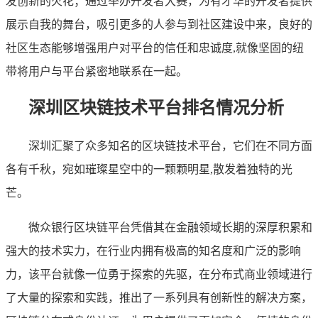
发创新的火花；通过举办开发者大赛，为有才华的开发者提供
展示自我的舞台，吸引更多的人参与到社区建设中来，良好的
社区生态能够增强用户对平台的信任和忠诚度,就像坚固的纽
带将用户与平台紧密地联系在一起。
深圳区块链技术平台排名情况分析
深圳汇聚了众多知名的区块链技术平台，它们在不同方面
各有千秋，宛如璀璨星空中的一颗颗明星,散发着独特的光
芒。
微众银行区块链平台凭借其在金融领域长期的深厚积累和
强大的技术实力，在行业内拥有极高的知名度和广泛的影响
力，该平台就像一位勇于探索的先驱，在分布式商业领域进行
了大量的探索和实践，推出了一系列具有创新性的解决方案，