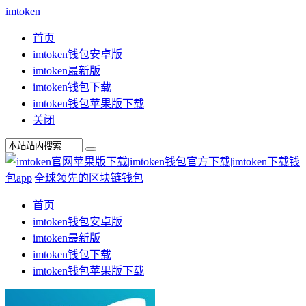
imtoken
首页
imtoken钱包安卓版
imtoken最新版
imtoken钱包下载
imtoken钱包苹果版下载
关闭
首页
imtoken钱包安卓版
imtoken最新版
imtoken钱包下载
imtoken钱包苹果版下载