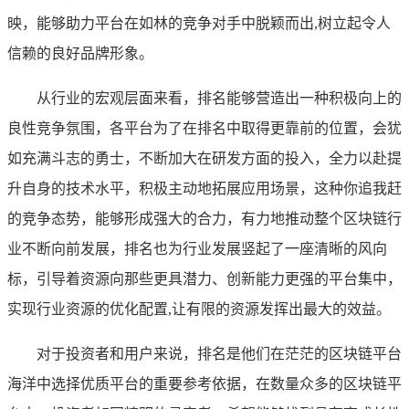
映，能够助力平台在如林的竞争对手中脱颖而出,树立起令人
信赖的良好品牌形象。
从行业的宏观层面来看，排名能够营造出一种积极向上的
良性竞争氛围，各平台为了在排名中取得更靠前的位置，会犹
如充满斗志的勇士，不断加大在研发方面的投入，全力以赴提
升自身的技术水平，积极主动地拓展应用场景，这种你追我赶
的竞争态势，能够形成强大的合力，有力地推动整个区块链行
业不断向前发展，排名也为行业发展竖起了一座清晰的风向
标，引导着资源向那些更具潜力、创新能力更强的平台集中，
实现行业资源的优化配置,让有限的资源发挥出最大的效益。
对于投资者和用户来说，排名是他们在茫茫的区块链平台
海洋中选择优质平台的重要参考依据，在数量众多的区块链平