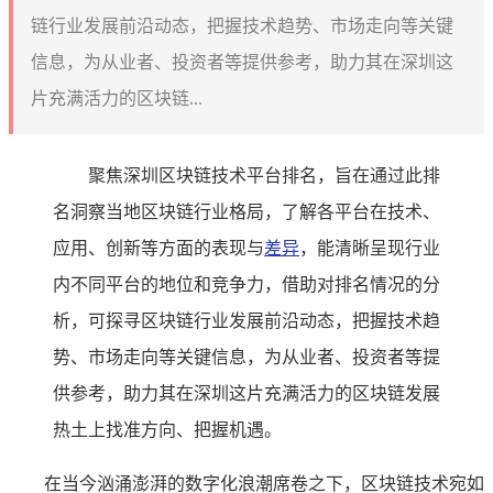
链行业发展前沿动态，把握技术趋势、市场走向等关键
信息，为从业者、投资者等提供参考，助力其在深圳这
片充满活力的区块链...
聚焦深圳区块链技术平台排名，旨在通过此排
名洞察当地区块链行业格局，了解各平台在技术、
应用、创新等方面的表现与
差异
，能清晰呈现行业
内不同平台的地位和竞争力，借助对排名情况的分
析，可探寻区块链行业发展前沿动态，把握技术趋
势、市场走向等关键信息，为从业者、投资者等提
供参考，助力其在深圳这片充满活力的区块链发展
热土上找准方向、把握机遇。
在当今汹涌澎湃的数字化浪潮席卷之下，区块链技术宛如