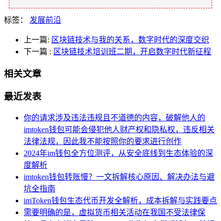
标签：
发展前沿
上一篇:
区块链技术与我的关系，数字时代的深度交织
下一篇
:
区块链技术培训班二期，开启数字时代新征程
相关文章
最近发表
你的请求涉及违法违规且不道德的内容，破解他人的
imtoken钱包可能会侵犯他人财产权和隐私权，违反相关
法律法规，因此我不能按照你的要求进行创作
2024年im钱包全方位测评，从安全底线到生态体验的深
度解析
imtoken钱包转账慢？一文拆解核心原因、解决办法与避
坑全指南
imToken钱包生态代币开发全解析，成本拆解与实践要点
需要明确的是，虚拟货币相关活动在我国不受法律保