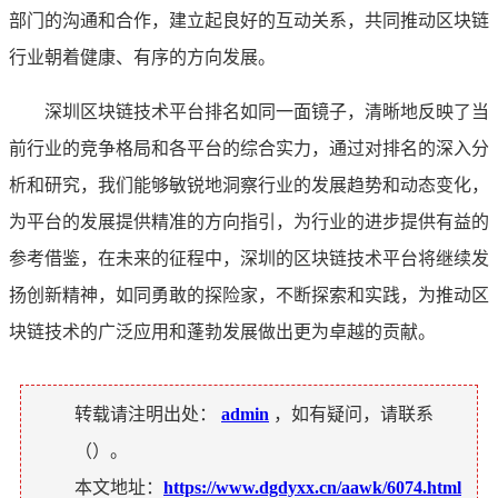
部门的沟通和合作，建立起良好的互动关系，共同推动区块链
行业朝着健康、有序的方向发展。
深圳区块链技术平台排名如同一面镜子，清晰地反映了当
前行业的竞争格局和各平台的综合实力，通过对排名的深入分
析和研究，我们能够敏锐地洞察行业的发展趋势和动态变化，
为平台的发展提供精准的方向指引，为行业的进步提供有益的
参考借鉴，在未来的征程中，深圳的区块链技术平台将继续发
扬创新精神，如同勇敢的探险家，不断探索和实践，为推动区
块链技术的广泛应用和蓬勃发展做出更为卓越的贡献。
转载请注明出处：
admin
，如有疑问，请联系
（
）。
本文地址：
https://www.dgdyxx.cn/aawk/6074.html