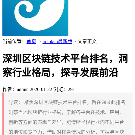
当前位置：
首页
>
imtoken最新版
> 文章正文
深圳区块链技术平台排名，洞
察行业格局，探寻发展前沿
作者：admin
2026-01-22
浏览：291
导读：
聚焦深圳区块链技术平台排名，旨在通过此排名
洞察当地区块链行业格局，了解各平台在技术、应用、
创新等方面的表现与差异，能清晰呈现行业内不同平台
的地位和竞争力，借助对排名情况的分析，可探寻区块