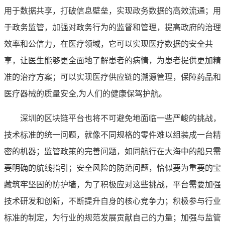
用于数据共享，打破信息壁垒，实现政务数据的高效流通；用
于政务监管，加强对政务行为的监督和管理，提高政府的治理
效率和公信力，在医疗领域，它可以实现医疗数据的安全共
享，让医生能够更全面地了解患者的病情，为患者提供更加精
准的治疗方案；可以实现医疗供应链的溯源管理，保障药品和
医疗器械的质量安全,为人们的健康保驾护航。
深圳的区块链平台也将不可避免地面临一些严峻的挑战，
技术标准的统一问题，就像不同规格的零件难以组装成一台精
密的机器；监管政策的完善问题，如同航行在大海中的船只需
要明确的航线指引；安全风险的防范问题，恰似要为重要的宝
藏筑牢坚固的防护墙，为了积极应对这些挑战，平台需要加强
技术研发和创新，不断提升自身的核心竞争力；积极参与行业
标准的制定，为行业的规范发展贡献自己的力量；加强与监管