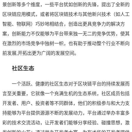
景创新等多个维度，一些平台犹如创新的先锋，提出了全新的
区块链应用模式，或者将区块链技术与其他新兴技术（如人工
智能、物联网）巧妙地相结合，创造出更具竞争力的解决方
案，创新能力不仅能够为平台带来独一无二的竞争优势，使其
在激烈的市场竞争中独树一帜，也有助于推动整个行业不断向
前发展,开拓出更为广阔的发展空间。
社区生态
一个活跃、健康的社区生态对于区块链平台的持续发展而
言至关重要，它就像一个充满生机的生态系统，社区成员包括
开发者、用户、投资者等不同群体，他们的积极参与和大力支
持能够为平台提供源源不断的发展动力，平台通过举办丰富多
彩的技术交流活动，让开发者们能够分享经验、碰撞思想，激