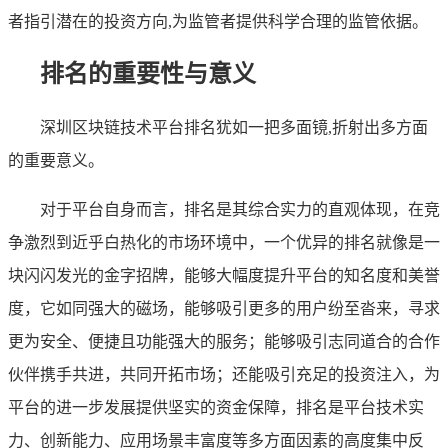
者指引潜在的投资方向,为监管者提供科学合理的监管依据。
排名的重要性与意义
深圳区块链技术平台排名犹如一把多面镜,折射出多方面
的重要意义。
对于平台自身而言，排名是其综合实力的直观体现，在竞
争激烈到近乎白热化的市场环境中，一个优异的排名就像是一
块闪闪发光的金字招牌，能够大幅度提升平台的知名度和美誉
度，它如同强大的磁场，能够吸引更多的用户纷至沓来，寻求
更为安全、便捷且功能强大的服务；能够吸引志同道合的合作
伙伴携手共进，共同开拓市场；还能吸引充足的投资注入，为
平台的进一步发展提供坚实的资金保障，排名是平台技术实
力、创新能力、应用场景丰富度等多方面因素的高度集中反