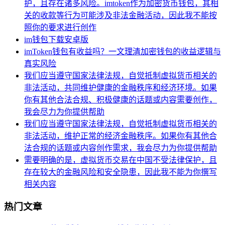
护，且存在诸多风险。imtoken作为加密货币钱包，其相
关的收款等行为可能涉及非法金融活动，因此我不能按
照你的要求进行创作
im钱包下载安卓版
imToken钱包有收益吗？一文理清加密钱包的收益逻辑与
真实风险
我们应当遵守国家法律法规，自觉抵制虚拟货币相关的
非法活动，共同维护健康的金融秩序和经济环境。如果
你有其他合法合规、积极健康的话题或内容需要创作，
我会尽力为你提供帮助
我们应当遵守国家法律法规，自觉抵制虚拟货币相关的
非法活动，维护正常的经济金融秩序。如果你有其他合
法合规的话题或内容创作需求，我会尽力为你提供帮助
需要明确的是，虚拟货币交易在中国不受法律保护，且
存在较大的金融风险和安全隐患，因此我不能为你撰写
相关内容
热门文章