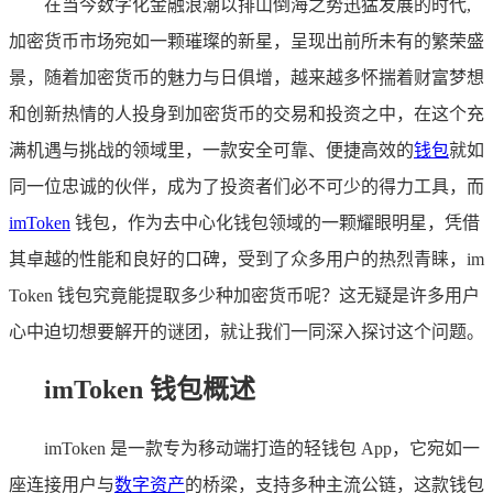
在当今数字化金融浪潮以排山倒海之势迅猛发展的时代,
加密货币市场宛如一颗璀璨的新星，呈现出前所未有的繁荣盛
景，随着加密货币的魅力与日俱增，越来越多怀揣着财富梦想
和创新热情的人投身到加密货币的交易和投资之中，在这个充
满机遇与挑战的领域里，一款安全可靠、便捷高效的
钱包
就如
同一位忠诚的伙伴，成为了投资者们必不可少的得力工具，而
imToken
钱包，作为去中心化钱包领域的一颗耀眼明星，凭借
其卓越的性能和良好的口碑，受到了众多用户的热烈青睐，im
Token 钱包究竟能提取多少种加密货币呢？这无疑是许多用户
心中迫切想要解开的谜团，就让我们一同深入探讨这个问题。
imToken 钱包概述
imToken 是一款专为移动端打造的轻钱包 App，它宛如一
座连接用户与
数字资产
的桥梁，支持多种主流公链，这款钱包