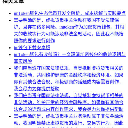
相关文章
imToken钱包生态代币开发全解析，成本拆解与实践要点
需要明确的是，虚拟货币相关活动在我国不受法律保
护，且存在诸多风险。imtoken作为加密货币钱包，其相
关的收款等行为可能涉及非法金融活动，因此我不能按
照你的要求进行创作
im钱包下载安卓版
imToken钱包有收益吗？一文理清加密钱包的收益逻辑与
真实风险
我们应当遵守国家法律法规，自觉抵制虚拟货币相关的
非法活动，共同维护健康的金融秩序和经济环境。如果
你有其他合法合规、积极健康的话题或内容需要创作，
我会尽力为你提供帮助
我们应当遵守国家法律法规，自觉抵制虚拟货币相关的
非法活动，维护正常的经济金融秩序。如果你有其他合
法合规的话题或内容创作需求，我会尽力为你提供帮助
需要明确的是，虚拟货币相关业务活动属于非法金融活
动，我国明确禁止虚拟货币的发行、交易等行为，因此