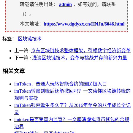
转载请注明出处：
admin
，如有疑问，请联系
（
）。
本文地址：
https://www.dgdyxx.cn/HNJu/6046.html
标签：
区块链技术
上一篇:
京东区块链技术整体框架，引领数字经济新变革
下一篇
:
浅谈区块链技术，变革与挑战并存的新兴力量
相关文章
imToken，普通人玩转智能合约的国民级入口
imToken转账到账后还能撤回吗？一文读懂区块链转账的
规则与实操
imToken钱包诞生多久了？从2016年至今的八年成长全记
录
imtoken是否受国内监管？一文厘清虚拟货币钱包的合规
边界